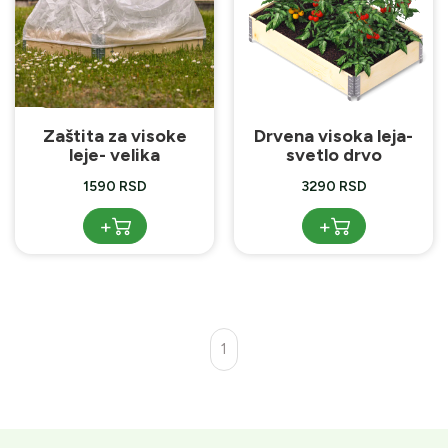
Zaštita za visoke
Drvena visoka leja-
leje- velika
svetlo drvo
1590 RSD
3290 RSD
+
+
1