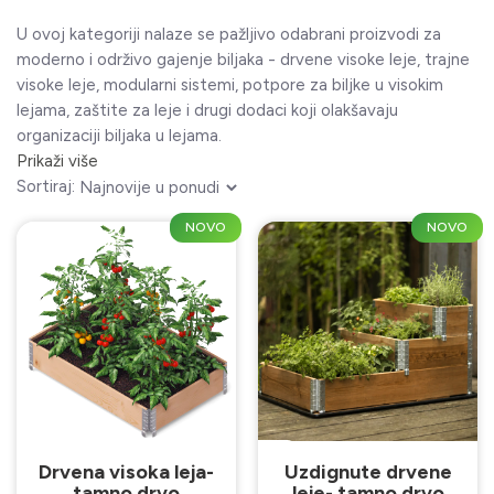
U ovoj kategoriji nalaze se pažljivo odabrani proizvodi za
moderno i održivo gajenje biljaka - drvene visoke leje, trajne
visoke leje, modularni sistemi, potpore za biljke u visokim
lejama, zaštite za leje i drugi dodaci koji olakšavaju
organizaciji biljaka u lejama.
Prikaži više
Sortiraj:
NOVO
NOVO
Drvena visoka leja-
Uzdignute drvene
tamno drvo
leje- tamno drvo