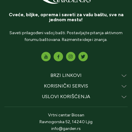
Cveće, biljke, oprema i saveti za vašu baštu, sve na
jednom mestu!
Saveti prilagođeni vašoj bašti. Postavljajte pitanja aktivnom
forumu baštovana. Razmenite ideje i znanja.
BRZI LINKOVI
KORISNIČKI SERVIS
USLOVI KORIŠĆENJA
Vrtni centar Biosan
Ravnogorska 52, 14240 Ljig
info@garden.rs