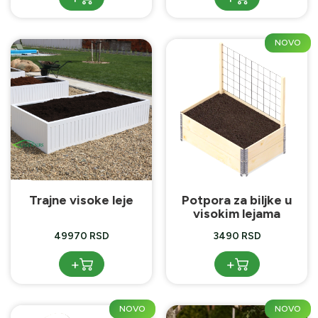
NOVO
Trajne visoke leje
Potpora za biljke u
visokim lejama
49970 RSD
3490 RSD
+
+
NOVO
NOVO