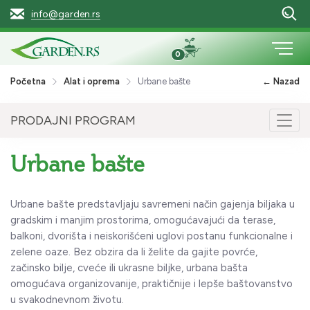
info@garden.rs
0
Početna
Alat i oprema
Urbane bašte
← Nazad
PRODAJNI PROGRAM
Togg
navig
Urbane bašte
Urbane bašte predstavljaju savremeni način gajenja biljaka u
gradskim i manjim prostorima, omogućavajući da terase,
balkoni, dvorišta i neiskorišćeni uglovi postanu funkcionalne i
zelene oaze. Bez obzira da li želite da gajite povrće,
začinsko bilje, cveće ili ukrasne biljke, urbana bašta
omogućava organizovanije, praktičnije i lepše baštovanstvo
u svakodnevnom životu.