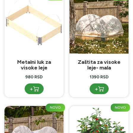
Metalni luk za
Zaštita za visoke
visoke leje
leje- mala
980 RSD
1390 RSD
+
+
NOVO
NOVO