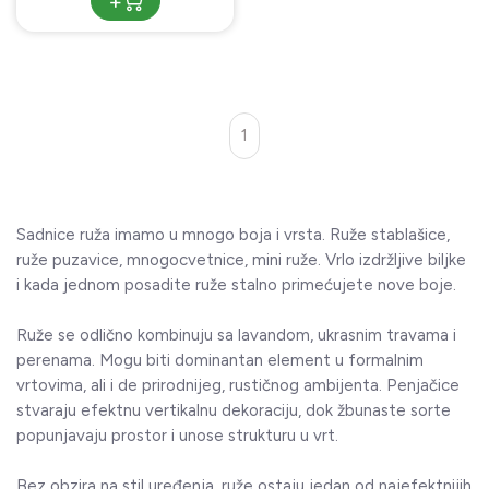
+
1
Sadnice ruža imamo u mnogo boja i vrsta. Ruže stablašice,
ruže puzavice, mnogocvetnice, mini ruže. Vrlo izdržljive biljke
i kada jednom posadite ruže stalno primećujete nove boje.
Ruže se odlično kombinuju sa lavandom, ukrasnim travama i
perenama. Mogu biti dominantan element u formalnim
vrtovima, ali i de prirodnijeg, rustičnog ambijenta. Penjačice
stvaraju efektnu vertikalnu dekoraciju, dok žbunaste sorte
popunjavaju prostor i unose strukturu u vrt.
Bez obzira na stil uređenja, ruže ostaju jedan od najefektnijih