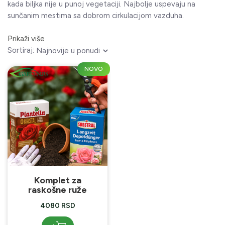
kada biljka nije u punoj vegetaciji. Najbolje uspevaju na
sunčanim mestima sa dobrom cirkulacijom vazduha.
Prikaži više
Sortiraj:
NOVO
Komplet za
raskošne ruže
4080 RSD