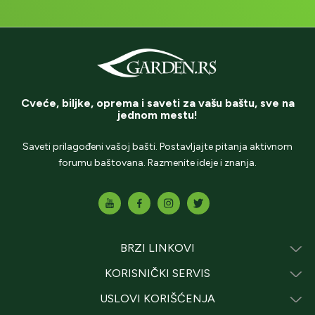
Cveće, biljke, oprema i saveti za vašu baštu, sve na
jednom mestu!
Saveti prilagođeni vašoj bašti. Postavljajte pitanja aktivnom
forumu baštovana. Razmenite ideje i znanja.
BRZI LINKOVI
KORISNIČKI SERVIS
USLOVI KORIŠĆENJA