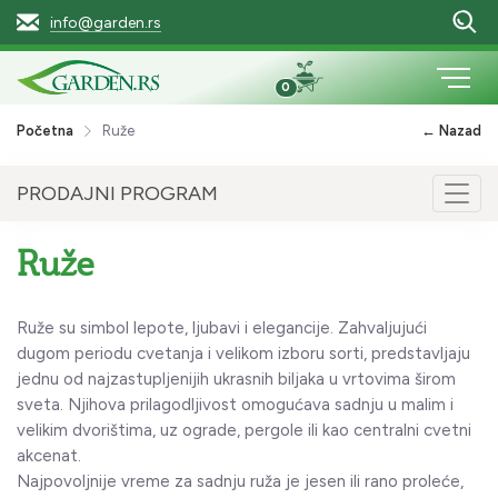
info@garden.rs
0
Početna
Ruže
← Nazad
PRODAJNI PROGRAM
Togg
navig
Ruže
Ruže su simbol lepote, ljubavi i elegancije. Zahvaljujući
dugom periodu cvetanja i velikom izboru sorti, predstavljaju
jednu od najzastupljenijih ukrasnih biljaka u vrtovima širom
sveta. Njihova prilagodljivost omogućava sadnju u malim i
velikim dvorištima, uz ograde, pergole ili kao centralni cvetni
akcenat.
Najpovoljnije vreme za sadnju ruža je jesen ili rano proleće,