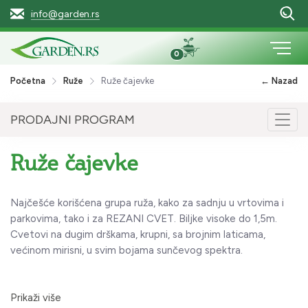
info@garden.rs
0
Početna
Ruže
Ruže čajevke
← Nazad
PRODAJNI PROGRAM
Togg
navig
Ruže čajevke
Najčešće korišćena grupa ruža, kako za sadnju u vrtovima i
parkovima, tako i za REZANI CVET. Biljke visoke do 1,5m.
Cvetovi na dugim drškama, krupni, sa brojnim laticama,
većinom mirisni, u svim bojama sunčevog spektra.
Prikaži više