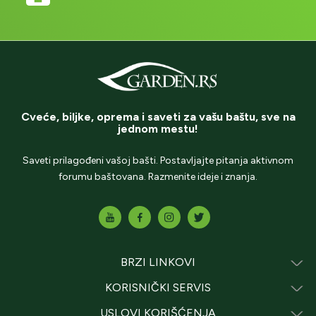
Cveće, biljke, oprema i saveti za vašu baštu, sve na
jednom mestu!
Saveti prilagođeni vašoj bašti. Postavljajte pitanja aktivnom
forumu baštovana. Razmenite ideje i znanja.
BRZI LINKOVI
KORISNIČKI SERVIS
USLOVI KORIŠĆENJA