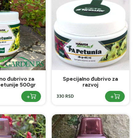
lno đubrivo za
Specijalno đubrivo za
Petunije 500gr
razvoj
+
+
330 RSD