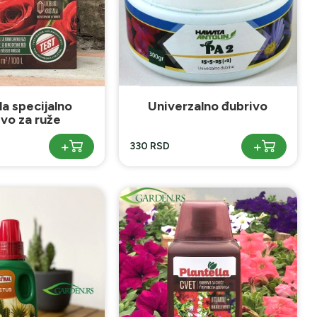
la specijalno
Univerzalno đubrivo
ivo za ruže
+
+
330 RSD