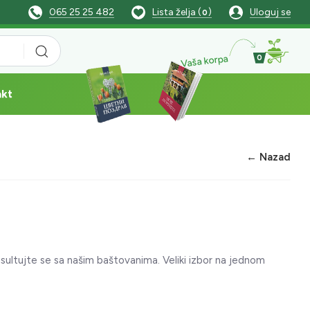
065 25 25 482
Lista želja (
)
Uloguj se
0
Vaša korpa
0
akt
← Nazad
nsultujte se sa našim baštovanima. Veliki izbor na jednom