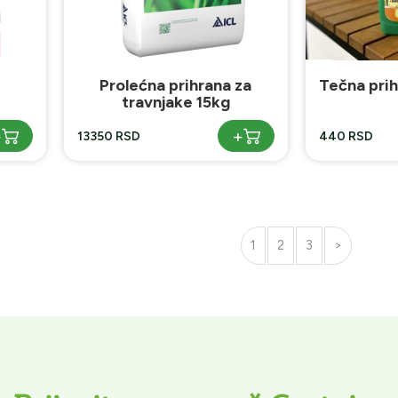
Prolećna prihrana za
Tečna prih
travnjake 15kg
+
+
13350 RSD
440 RSD
1
2
3
>