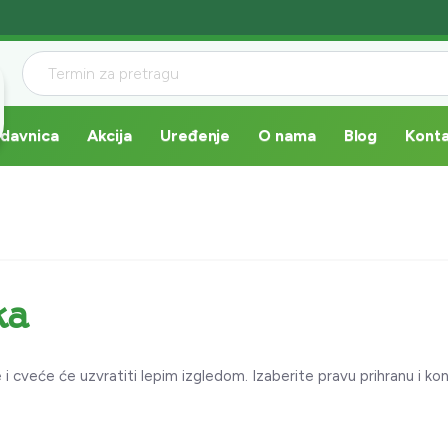
davnica
Akcija
Uređenje
O nama
Blog
Kont
ka
 cveće će uzvratiti lepim izgledom. Izaberite pravu prihranu i ko