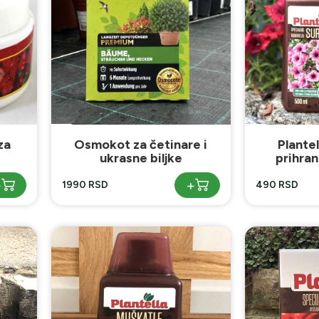
za
Osmokot za četinare i
Plantel
ukrasne biljke
prihran
+
+
1990 RSD
490 RSD