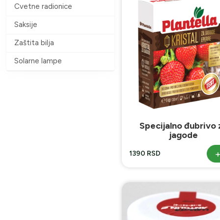
Cvetne radionice
Saksije
Zaštita bilja
Solarne lampe
Specijalno đubrivo 
jagode
1390 RSD