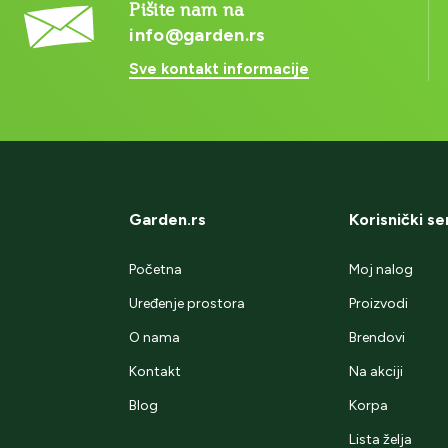
Pišite nam na
info@garden.rs
Sve kontakt informacije
Garden.rs
Korisnički se
Početna
Moj nalog
Uređenje prostora
Proizvodi
O nama
Brendovi
Kontakt
Na akciji
Blog
Korpa
Lista želja