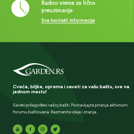
Radno vreme za lično
preuzimanje
Sve kontakt informacije
Cveće, biljke, oprema i saveti za vašu baštu, sve na
jednom mestu!
Saveti prilagođeni vašoj bašti. Postavljajte pitanja aktivnom
forumu baštovana. Razmenite ideje i znanja.