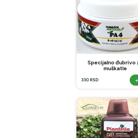
Specijalno đubrivo 
muškatle
330 RSD