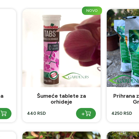
NOVO
za
Šumeće tablete za
Prihrana 
orhideje
Gr
+
+
440 RSD
4250 RSD