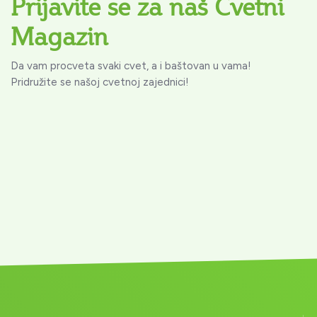
Prijavite se za naš Cvetni
Magazin
Da vam procveta svaki cvet, a i baštovan u vama!
Pridružite se našoj cvetnoj zajednici!