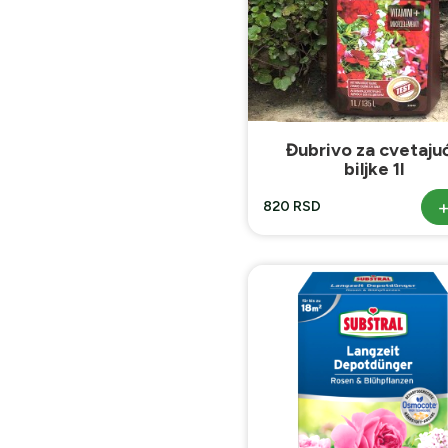
Đubrivo za cvetaju
biljke 1l
820 RSD