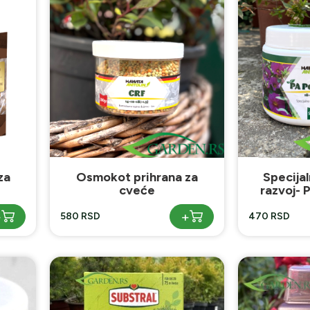
za
Osmokot prihrana za
Specija
cveće
razvoj- 
+
+
580 RSD
470 RSD