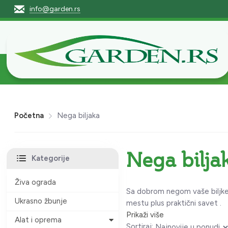
info@garden.rs
Početna
Pro
Početna
Nega biljaka
Nega bilja
Kategorije
Živa ograda
Sa dobrom negom vaše biljke i
Ukrasno žbunje
mestu plus praktični savet .
Prikaži više
Alat i oprema
Sortiraj: