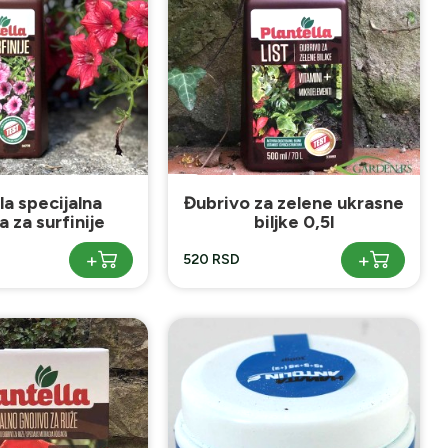
la specijalna
Đubrivo za zelene ukrasne
a za surfinije
biljke 0,5l
+
+
520 RSD