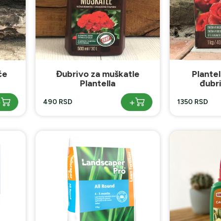
će
Đubrivo za muškatle
Plantel
Plantella
đubr
+
+
490 RSD
1350 RSD