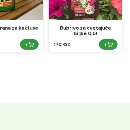
rana za kaktuse
Đubrivo za cvetajuće
biljke 0,5l
+
+
470 RSD