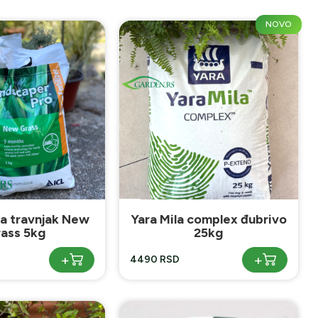
NOVO
za travnjak New
Yara Mila complex đubrivo
ass 5kg
25kg
+
+
4490 RSD