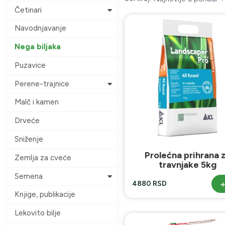
Četinari
Navodnjavanje
Nega biljaka
Puzavice
Perene-trajnice
Malč i kamen
Drveće
Sniženje
Prolećna prihrana 
Zemlja za cveće
travnjake 5kg
Semena
4880 RSD
Knjige, publikacije
Lekovito bilje